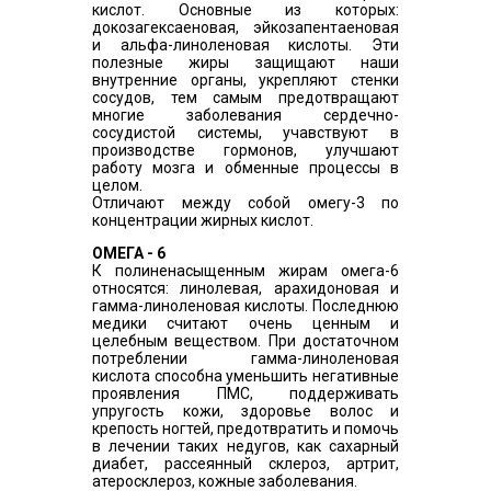
кислот. Основные из которых:
докозагексаеновая, эйкозапентаеновая
и альфа-линоленовая кислоты. Эти
полезные жиры защищают наши
внутренние органы, укрепляют стенки
сосудов, тем самым предотвращают
многие заболевания сердечно-
сосудистой системы, учавствуют в
производстве гормонов, улучшают
работу мозга и обменные процессы в
целом.
Отличают между собой омегу-3 по
концентрации жирных кислот.
ОМЕГА - 6
К полиненасыщенным жирам омега-6
относятся: линолевая, арахидоновая и
гамма-линоленовая кислоты. Последнюю
медики считают очень ценным и
целебным веществом. При достаточном
потреблении гамма-линоленовая
кислота способна уменьшить негативные
проявления ПМС, поддерживать
упругость кожи, здоровье волос и
крепость ногтей, предотвратить и помочь
в лечении таких недугов, как сахарный
диабет, рассеянный склероз, артрит,
атеросклероз, кожные заболевания.