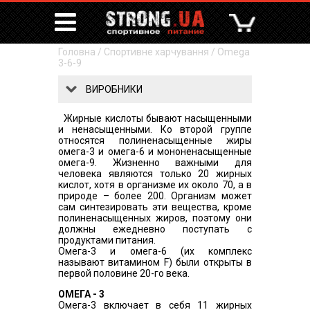
Головна
/
Спортивне харчування
/
Omega
3-6-9
ВИРОБНИКИ
Жирные кислоты бывают насыщенными
и ненасыщенными. Ко второй группе
относятся полиненасыщенные жиры
омега-3 и омега-6 и мононенасыщенные
омега-9. Жизненно важными для
человека являются только 20 жирных
кислот, хотя в организме их около 70, а в
природе – более 200. Организм может
сам синтезировать эти вещества, кроме
полиненасыщенных жиров, поэтому они
должны ежедневно поступать с
продуктами питания.
Омега-3 и омега-6 (их комплекс
называют витамином F) были открыты в
первой половине 20-го века.
ОМЕГА - 3
Омега-3 включает в себя 11 жирных