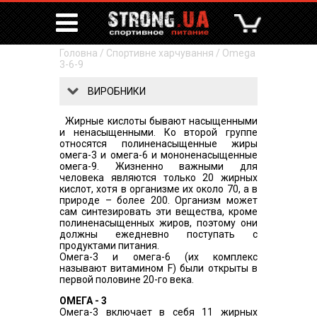
Головна
/
Спортивне харчування
/
Omega
3-6-9
ВИРОБНИКИ
Жирные кислоты бывают насыщенными
и ненасыщенными. Ко второй группе
относятся полиненасыщенные жиры
омега-3 и омега-6 и мононенасыщенные
омега-9. Жизненно важными для
человека являются только 20 жирных
кислот, хотя в организме их около 70, а в
природе – более 200. Организм может
сам синтезировать эти вещества, кроме
полиненасыщенных жиров, поэтому они
должны ежедневно поступать с
продуктами питания.
Омега-3 и омега-6 (их комплекс
называют витамином F) были открыты в
первой половине 20-го века.
ОМЕГА - 3
Омега-3 включает в себя 11 жирных