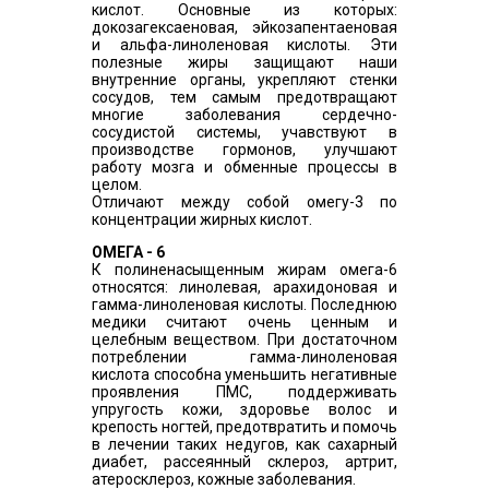
кислот. Основные из которых:
докозагексаеновая, эйкозапентаеновая
и альфа-линоленовая кислоты. Эти
полезные жиры защищают наши
внутренние органы, укрепляют стенки
сосудов, тем самым предотвращают
многие заболевания сердечно-
сосудистой системы, учавствуют в
производстве гормонов, улучшают
работу мозга и обменные процессы в
целом.
Отличают между собой омегу-3 по
концентрации жирных кислот.
ОМЕГА - 6
К полиненасыщенным жирам омега-6
относятся: линолевая, арахидоновая и
гамма-линоленовая кислоты. Последнюю
медики считают очень ценным и
целебным веществом. При достаточном
потреблении гамма-линоленовая
кислота способна уменьшить негативные
проявления ПМС, поддерживать
упругость кожи, здоровье волос и
крепость ногтей, предотвратить и помочь
в лечении таких недугов, как сахарный
диабет, рассеянный склероз, артрит,
атеросклероз, кожные заболевания.