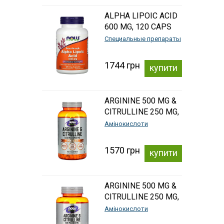
ALPHA LIPOIC ACID
600 MG, 120 CAPS
Специальные препараты
1744 грн
купити
ARGININE 500 MG &
CITRULLINE 250 MG,
240 CAPS
Амінокислоти
1570 грн
купити
ARGININE 500 MG &
CITRULLINE 250 MG,
120 CAPS
Амінокислоти