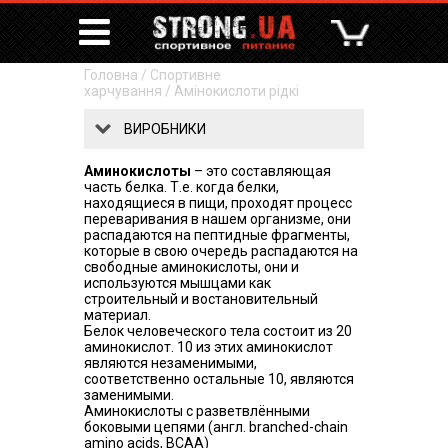
Головна
/
Спортивне
харчування
/
Амінокислоти рідкі
ВИРОБНИКИ
Аминокислоты
– это составляющая
часть белка. Т.е. когда белки,
находящиеся в пищи, проходят процесс
переваривания в нашем организме, они
распадаются на пептидные фрагменты,
которые в свою очередь распадаются на
свободные аминокислоты, они и
используются мышцами как
строительный и востановительный
материал.
Белок человеческого тела состоит из 20
аминокислот. 10 из этих аминокислот
являются незаменимыми,
соответственно остальные 10, являются
заменимыми.
Аминокислоты с разветвлёнными
боковыми цепями (англ. branched-chain
amino acids, BCAA)