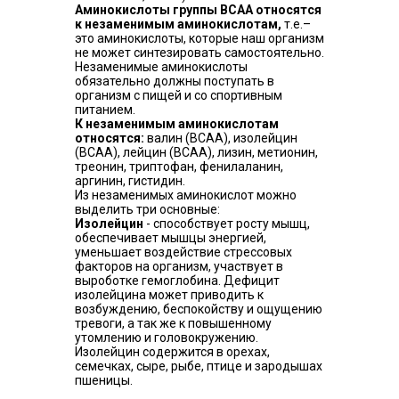
Аминокислоты группы ВСАА относятся
к незаменимым аминокислотам,
т.е.–
это аминокислоты, которые наш организм
не может синтезировать самостоятельно.
Незаменимые аминокислоты
обязательно должны поступать в
организм с пищей и со спортивным
питанием.
К незаменимым аминокислотам
относятся:
валин (ВСАА), изолейцин
(ВСАА), лейцин (ВСАА), лизин, метионин,
треонин, триптофан, фенилаланин,
аргинин, гистидин.
Из незаменимых аминокислот можно
выделить три основные:
Изолейцин
- способствует росту мышц,
обеспечивает мышцы энергией,
уменьшает воздействие стрессовых
факторов на организм, участвует в
выроботке гемоглобина. Дефицит
изолейцина может приводить к
возбуждению, беспокойству и ощущению
тревоги, а так же к повышенному
утомлению и головокружению.
Изолейцин содержится в орехах,
семечках, сыре, рыбе, птице и зародышах
пшеницы.