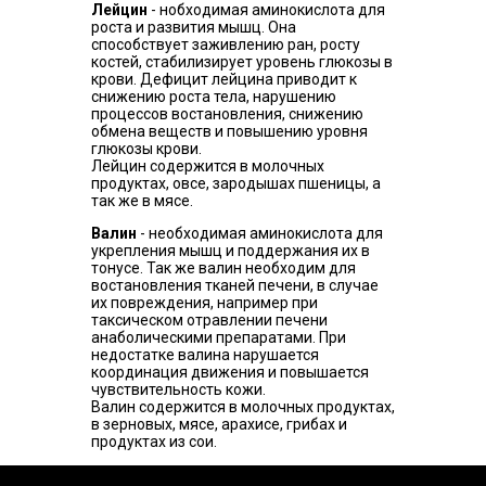
Лейцин
- нобходимая аминокислота для
роста и развития мышц. Она
способствует заживлению ран, росту
костей, стабилизирует уровень глюкозы в
крови. Дефицит лейцина приводит к
снижению роста тела, нарушению
процессов востановления, снижению
обмена веществ и повышению уровня
глюкозы крови.
Лейцин содержится в молочных
продуктах, овсе, зародышах пшеницы, а
так же в мясе.
Валин
- необходимая аминокислота для
укрепления мышц и поддержания их в
тонусе. Так же валин необходим для
востановления тканей печени, в случае
их повреждения, например при
таксическом отравлении печени
анаболическими препаратами. При
недостатке валина нарушается
координация движения и повышается
чувствительность кожи.
Валин содержится в молочных продуктах,
в зерновых, мясе, арахисе, грибах и
продуктах из сои.