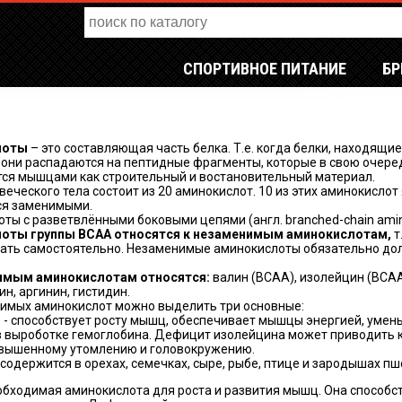
СПОРТИВНОЕ ПИТАНИЕ
Б
лоты
– это составляющая часть белка. Т.е. когда белки, находящи
 они распадаются на пептидные фрагменты, которые в свою очере
ся мышцами как строительный и востановительный материал.
веческого тела состоит из 20 аминокислот. 10 из этих аминокисл
ся заменимыми.
ты с разветвлёнными боковыми цепями (англ. branched-chain amin
оты группы ВСАА относятся к незаменимым аминокислотам,
т
ать самостоятельно. Незаменимые аминокислоты обязательно дол
имым аминокислотам относятся:
валин (ВСАА), изолейцин (ВСАА)
н, аргинин, гистидин.
имых аминокислот можно выделить три основные:
н
- способствует росту мышц, обеспечивает мышцы энергией, умен
в выроботке гемоглобина. Дефицит изолейцина может приводить к
овышенному утомлению и головокружению.
содержится в орехах, семечках, сыре, рыбе, птице и зародышах п
обходимая аминокислота для роста и развития мышц. Она способст