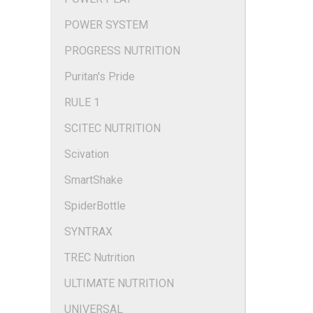
POWER SYSTEM
PROGRESS NUTRITION
Puritan's Pride
RULE 1
SCITEC NUTRITION
Scivation
SmartShake
SpiderBottle
SYNTRAX
TREC Nutrition
ULTIMATE NUTRITION
UNIVERSAL