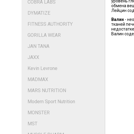
уровень гл
COBRA LABS
обмена вещ
Лейцин сод
DYMATIZE
Валин
- не
FITNESS AUTHORITY
тканей печ
недостатке
Валин соде
GORILLA WEAR
JAN TANA
JAXX
Kevin Levrone
MADMAX
MARS NUTRITION
Modern Sport Nutrition
MONSTER
MST