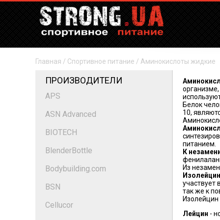
Главная
/
Спортивное питание
/
Аминокислоты жидкие
ПРОИЗВОДИТЕЛИ
Аминокис
организме,
APS
используют
Белок чело
10, являют
ASN Advanced
Аминокисло
Аминокисл
BIOTECH
синтезиров
питанием.
BlenderBottle
К незамен
фенилалани
Из незамен
Bodybuilding.com
Изолейци
участвует 
BSN
так же к п
Изолейцин 
Cellucor
Лейцин
- н