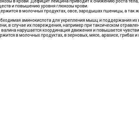
юкозы в крови. Дефицит лейцина приводит к снижению роста тел
еств и повышению уровня глюкозы крови.
ержится в молочных продуктах, овсе, зародышах пшеницы, а так ж
обходимая аминокислота для укрепления мышц и поддержания их в
ени, в случае их повреждения, например при таксическом отравл
 валина нарушается координация движения и повышается чувстви
ржится в молочных продуктах, в зерновых, мясе, арахисе, грибах и 