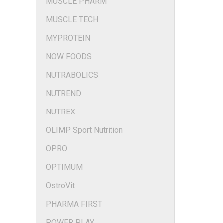
MUSCLE PHARM
MUSCLE TECH
MYPROTEIN
NOW FOODS
NUTRABOLICS
NUTREND
NUTREX
OLIMP Sport Nutrition
OPRO
OPTIMUM
OstroVit
PHARMA FIRST
POWER PLAY