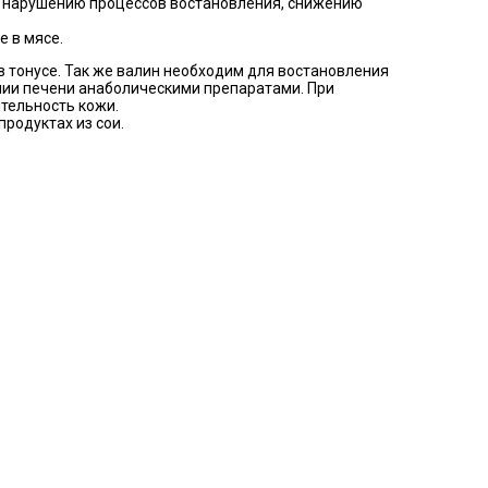
а, нарушению процессов востановления, снижению
е в мясе.
 тонусе. Так же валин необходим для востановления
ении печени анаболическими препаратами. При
тельность кожи.
продуктах из сои.