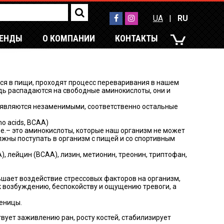
UA
|
RU
РЕНДЫ
О КОМПАНИИ
КОНТАКТЫ
UA
|
RU
еся в пищи, проходят процесс переваривания в нашем
дь распадаются на свободные аминокислоты, они и
от являются незаменимыми, соответственно остальные
o acids, BCAA)
.е.– это аминокислоты, которые наш организм не может
жны поступать в организм с пищей и со спортивным
, лейцин (ВСАА), лизин, метионин, треонин, триптофан,
ьшает воздействие стрессовых факторов на организм,
 возбуждению, беспокойству и ощущению тревоги, а
шеницы.
вует заживлению ран, росту костей, стабилизирует