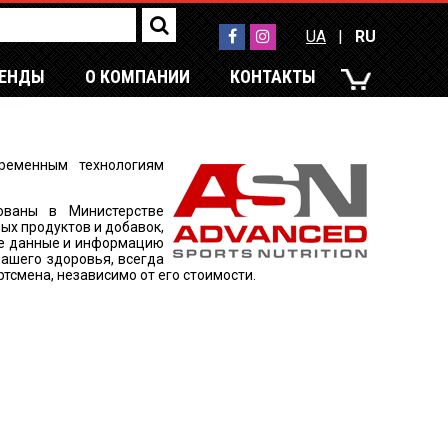
UA
|
RU
РЕНДЫ
О КОМПАНИИ
КОНТАКТЫ
UA
|
RU
ременным технологиям
ованы в Министерстве
х продуктов и добавок,
е данные и информацию
ашего здоровья, всегда
тсмена, независимо от его стоимости.