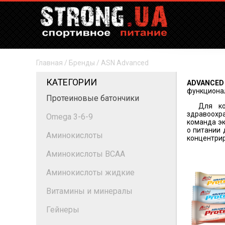
Главная
/
Бренды
/
ASN Advanced
КАТЕГОРИИ
ADVANCED
функциона
Протеиновые батончики
Для конт
здравоохра
Omega 3-6-9
команда э
о питании 
Аминокислоты
концентрир
Аминокислоты BCAA
Аминокислоты жидкие
Витамины и минералы
Гейнеры