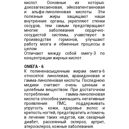
кислот. Основные из которых:
докозагексаеновая, эйкозапентаеновая
и альфа-линоленовая кислоты. Эти
полезные жиры защищают наши
внутренние органы, укрепляют стенки
сосудов, тем самым предотвращают
многие заболевания сердечно-
сосудистой системы, учавствуют в
производстве гормонов, улучшают
работу мозга и обменные процессы в
целом.
Отличают между собой омегу-3 по
концентрации жирных кислот.
ОМЕГА - 6
К полиненасыщенным жирам омега-6
относятся: линолевая, арахидоновая и
гамма-линоленовая кислоты. Последнюю
медики считают очень ценным и
целебным веществом. При достаточном
потреблении гамма-линоленовая
кислота способна уменьшить негативные
проявления ПМС, поддерживать
упругость кожи, здоровье волос и
крепость ногтей, предотвратить и помочь
в лечении таких недугов, как сахарный
диабет, рассеянный склероз, артрит,
атеросклероз, кожные заболевания.