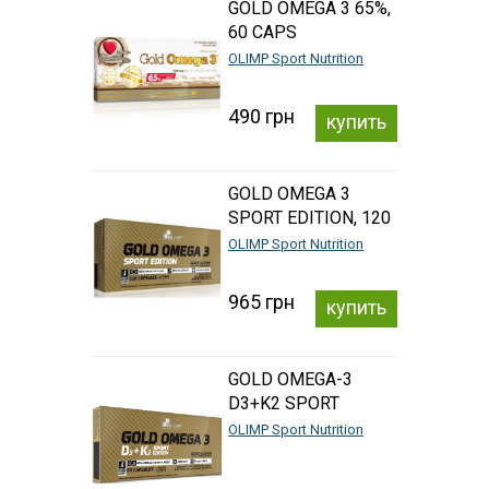
GOLD OMEGA 3 65%,
60 CAPS
OLIMP Sport Nutrition
490 грн
купить
GOLD OMEGA 3
SPORT EDITION, 120
CAPS
OLIMP Sport Nutrition
965 грн
купить
GOLD OMEGA-3
D3+K2 SPORT
EDITION, 60 CAPS
OLIMP Sport Nutrition