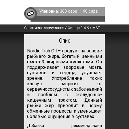
Упаковка:
360 caps
|
90 caps
/
/
Спортивне харчування
Omega 3-6-9
MST
Опис
Nordic Fish Oil – продукт на основе
рыбьего жира, богатый ценными
омега-3 жирными кислотами. Он
поддерживает здоровье мозга,
суставов и сердца, улучшает
зрение. Употребление таких
капсул защитит от
сердечнососудистых заболеваний
и проблем с желудочно-
кишечным трактом. Данный
рыбий жир приводит в норму
обменные процессы и уменьшает
болевые ощущения в суставах.
Добавка рекомендована