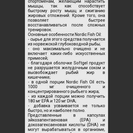
спортсменам, желающим нарастить
мышцы, так как способствует
быстрому росту мышц и сжиганию
жировых отложений. Кроме того, она
позволяет быстрее
восстанавливаться после сложных
тренировок.
Основные особенности Nordic Fish Oil:
- сырье для этого средства получается
из норвежской глубоководной рыбы;
- оно максимально очищено и не
включает каких-либо искусственных
примесей;
- благодаря оболочке Softgel продукт
не разрушается желудочным соком и
высвобождает рыбий жир в
кишечнике;
- в одной порции Nordic Fish Oil есть
1000 мг очищенного и
концентрированного рыбьего жира;
- из каждой порции можно получить
180 мг EPA и 120 мг DHA;
- добавка усваивается не только
быстро, но и наиболее полно.
Представленные в капсулах
эйкозапентаеновая (EPA) и
докозагексаеновая кислоты (DHA) не
могут вырабатываться в организме,