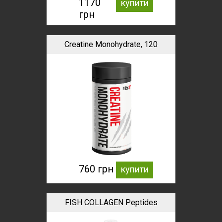
1170
купити
грн
Creatine Monohydrate, 120
caps
760 грн
купити
FISH COLLAGEN Peptides
zero, 1000 ml