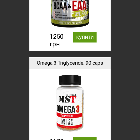
1250
купити
грн
Omega 3 Triglyceride, 90 caps