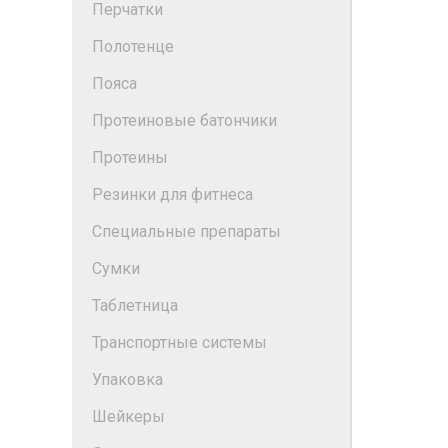
Перчатки
Полотенце
Пояса
Протеиновые батончики
Протеины
Резинки для фитнеса
Специальные препараты
Сумки
Таблетница
Транспортные системы
Упаковка
Шейкеры