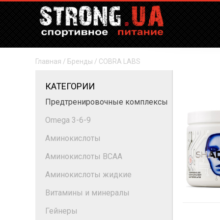
Главная
/
Бренды
/
COBRA LABS
КАТЕГОРИИ
Предтренировочные комплексы
Omega 3-6-9
Аминокислоты
Аминокислоты BCAA
Аминокислоты жидкие
Витамины и минералы
Гейнеры