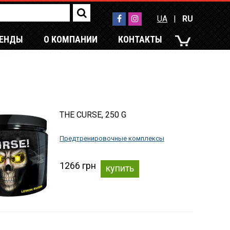
UA
|
RU
РЕНДЫ
О КОМПАНИИ
КОНТАКТЫ
UA
|
RU
THE CURSE, 250 G
Предтренировочные комплексы
1266 грн
купить