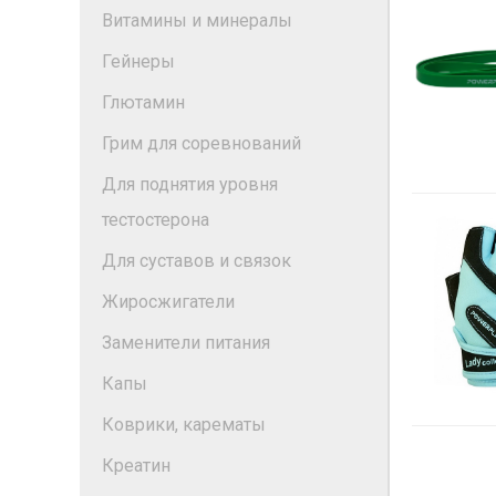
Витамины и минералы
Гейнеры
Глютамин
Грим для соревнований
Для поднятия уровня
тестостерона
Для суставов и связок
Жиросжигатели
Заменители питания
Капы
Коврики, карематы
Креатин