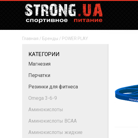
Главная
/
Бренды
/
POWER PLAY
КАТЕГОРИИ
Магнезия
Перчатки
Резинки для фитнеса
Omega 3-6-9
Аминокислоты
Аминокислоты BCAA
Аминокислоты жидкие