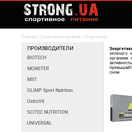
Главная
/
Спортивное питание
/
Энергетики
ПРОИЗВОДИТЕЛИ
Энергетик
зеленого
BIOTECH
организм 
активност
превышайте
MONSTER
сном.
MST
OLIMP Sport Nutrition
OstroVit
SCITEC NUTRITION
UNIVERSAL