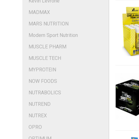
Kevin Levrone
MADMAX
MARS NUTRITION
Modern Sport Nutrition
MUSCLE PHARM
MUSCLE TECH
MYPROTEIN
NOW FOODS
NUTRABOLICS
NUTREND
NUTREX
OPRO
OPTIMUM