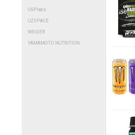
USPlabs
UZSPACE
WEIDER
YAMAMOTO NUTRITION