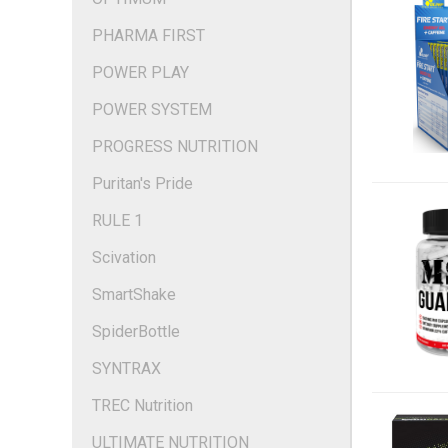
PHARMA FIRST
POWER PLAY
POWER SYSTEM
PROGRESS NUTRITION
Puritan's Pride
RULE 1
Scivation
SmartShake
SpiderBottle
SYNTRAX
TREC Nutrition
ULTIMATE NUTRITION