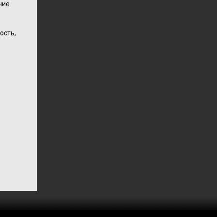
ние
ость,