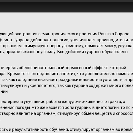
щий экстракт из семян тропического растения Paullinia Cupana
офеина. Гуарана добавляет энергии, увеличивает производительнос
 организм, стимулирует нервную систему, помогает мозгу, улучша
ть, придает жизненную силу. Все действия гуараны обусловлены
 очередь обеспечивает сильный термогенный эффект, который
ра. Кроме того, он подавляет аппетит, что дополнительно помогае
, так как голодание вызывает раздражительность и усталость, а п
тимулирует и укрепляет его, так как гуарана содержит много поле
анин.
лестерина и улучшения работы желудочно-кишечного тракта, а
нения погоды. Что же касается роли гуараны в диетологии, то по
творно влияет на организм, стимулируя обмен веществ и способс
.
сть и результативность обучения, стимулирует организм во врем