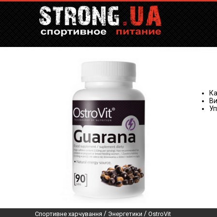
Ка
Ви
Уп
/
/
Спортивне харчування
Энергетики
OstroVit