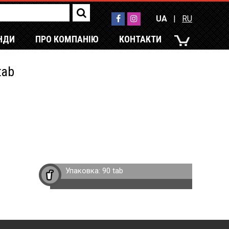
UA
|
RU
НДИ
ПРО КОМПАНІЮ
КОНТАКТИ
UA
|
RU
tab
Упаковка:
90 tab