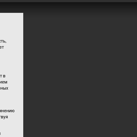
ть,
ет
т в
рием
зных
 мнению
твуя
я