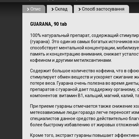
Опис
Склад
Спосіб застосування
GUARANA, 90 tab
100% натуральный препарат, содержащий стимулирую
(гуарана). Это один из самых богатых источников к
способствует ментальной концентрации, мобилизует
память и концентрацию внимания, снижает усталос
кофеином и другими метилксантинами.
Содержит большое количество кофеина, что в сфою
стимулирует обмен веществ и ускоряет сжигание жи
потере веса. Гуарана очень полезна во время диеты
препаратов с гуараной дает поддержку организму, с
компонентов: витамин В1, кальций, магний, калий, т
При приеме гуараны отмечается также снижение хо
метеозависимые люди гораздо легче переносят изме
специалистов данное средство действительно благо
более быстрому избавлению от жировых отложений
Кроме того, экстракт гуараны повышает эффективно