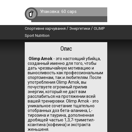
Упаковка:
60 caps
/
/
Спортивне харчування
Энергетики
OLIMP
Sport Nutrition
Опис
Olimp Amok
- это настоящий убийца,
созданный именно для того, чтобы
дать чрезвычайную мотивацию и
выносливость как профессиональным
спортсменам, так и любителям. После
употребления Olimp Amok, вы
почуствуете огромный прилив
энергии, который не даст вам
расслабиться на протяжении всей
вашей тренировки. Olimp Amok - это
уникальное сочетание тщательно
отобранных доз бета-аланина, L-
тирозина и таурина, дополненная
дробящей частью 1,3,7-триметил-
ксантина (кофеина) и экстракта
женьшеня.