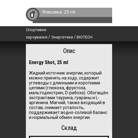
Упаковка:
25 ml
Спортивне
/
/
харчування
Энергетики
BIOTECH
Опис
Energy Shot, 25 ml
Жидкий источник энергии, который
можно принять на ходу, содержит
углеводы с длинными и короткими
цепями (глюкоза, фруктоза,
мальтодекстрин, D-рибоза). Обогащён
экстрактами таурина, гуараны и L-
аргинина. Магний, также входящий в
состав, снимает усталость,
поддерживает водно-солевой баланс
и нормальный обмен энергии.
Склад