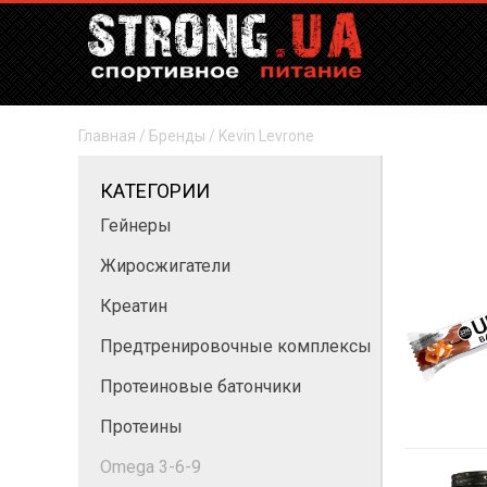
Главная
/
Бренды
/
Kevin Levrone
КАТЕГОРИИ
Гейнеры
Жиросжигатели
Креатин
Предтренировочные комплексы
Протеиновые батончики
Протеины
Omega 3-6-9