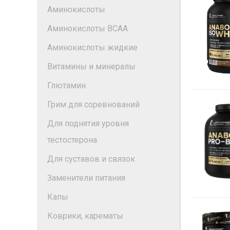
Аминокислоты
Аминокислоты BCAA
Аминокислоты жидкие
Витамины и минералы
Глютамин
Грим для соревнований
Для поднятия уровня
тестостерона
Для суставов и связок
Заменители питания
Капы
Коврики, карематы