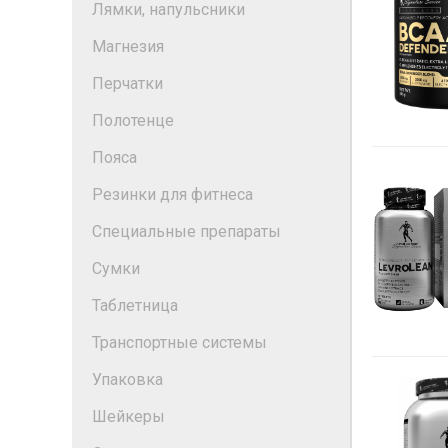
Лямки, напульсники
Магнезия
Перчатки
Полотенце
Пояса
Резинки для фитнеса
Специальные препараты
Сумки
Таблетница
Транспортные системы
Упаковка
Шейкеры