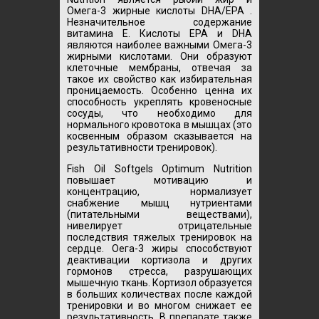
Омега-3 жирные кислоты DHA/EPA .
Незначительное содержание
витамина E. Кислоты
EPA и DHA
являются наиболее важными Омега-3
жирными кислотами. Они образуют
клеточные мембраны, отвечая за
такое их свойство как избирательная
проницаемость. Особенно ценна их
способность укреплять кровеносные
сосуды, что необходимо для
нормального кровотока в мышцах (это
косвенным образом сказывается на
результативности тренировок).
Fish Oil Softgels Optimum Nutrition
повышает мотивацию и
концентрацию, нормализует
снабжение мышц нутриентами
(питательными веществами),
нивелирует отрицательные
последствия тяжелых тренировок на
сердце. Оега-3 жиры способствуют
деактивации кортизола и других
гормонов стресса, разрушающих
мышечную ткань. Кортизол образуется
в больших количествах после каждой
тренировки и во многом снижает ее
результативность. В препарате также