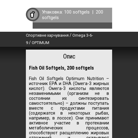
Упаковка:
100 softgels
|
200
softgels
/
Спортивне харчування
Omega 3-6-
/
9
OPTIMUM
Опис
Fish Oil Softgels, 200 softgels
Fish Oil Softgels Optimum Nutrition –
источник EPA и DHA (
Омега-3 жирных
кислот
). Омега-3 кислоты являются
незаменимыми (организм не в
состоянии их синтезировать
самостоятельно) – должны поступать
вместе с продуктами питания
(содержатся в некоторых рыбах,
например, в лососе). Они принимают
активное участие в протекании
метаболических процессов,
способствуют расщеплению жировых
отложений и оказывают