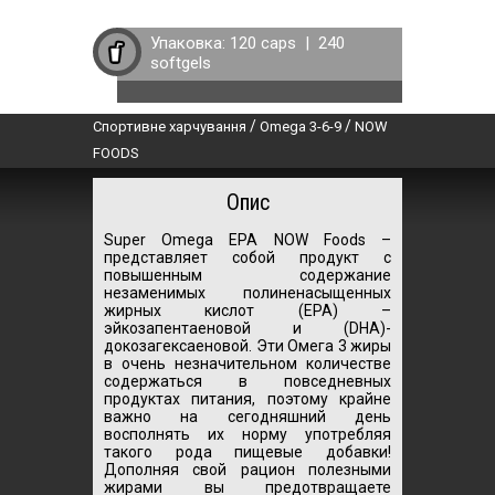
Упаковка:
120 caps
|
240
softgels
/
/
Спортивне харчування
Omega 3-6-9
NOW
FOODS
Опис
Super Omega EPA NOW Foods –
представляет собой продукт с
повышенным содержание
незаменимых полиненасыщенных
жирных кислот (EPA) –
эйкозапентаеновой и (DHA)-
докозагексаеновой. Эти Омега 3 жиры
в очень незначительном количестве
содержаться в повседневных
продуктах питания, поэтому крайне
важно на сегодняшний день
восполнять их норму употребляя
такого рода пищевые добавки!
Дополняя свой рацион полезными
жирами вы предотвращаете