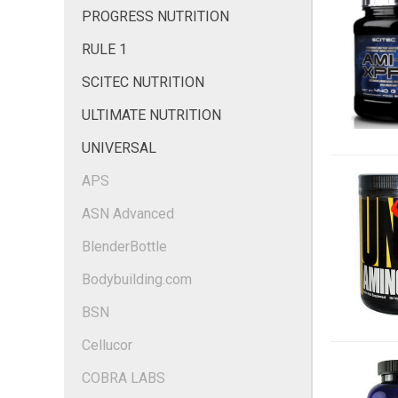
PROGRESS NUTRITION
RULE 1
SCITEC NUTRITION
ULTIMATE NUTRITION
UNIVERSAL
APS
ASN Advanced
BlenderBottle
Bodybuilding.com
BSN
Cellucor
COBRA LABS