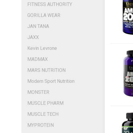
FITNESS AUTHORITY
GORILLA WEAR
JAN TANA
JAXX
Kevin Levrone
MADMAX
MARS NUTRITION
Modern Sport Nutrition
MONSTER
MUSCLE PHARM
MUSCLE TECH
MYPROTEIN