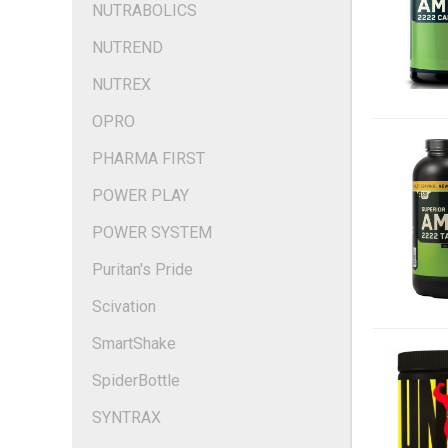
NUTRABOLICS
NUTREND
NUTREX
OPRO
PHARMA FIRST
POWER PLAY
POWER SYSTEM
Puritan's Pride
Scivation
SmartShake
SpiderBottle
SYNTRAX