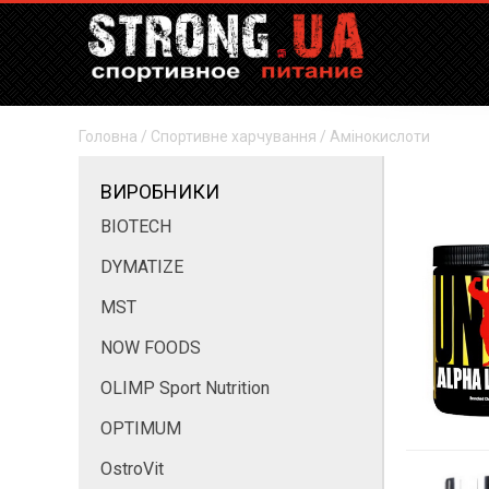
Головна
/
Спортивне харчування
/
Амінокислоти
ВИРОБНИКИ
BIOTECH
DYMATIZE
MST
NOW FOODS
OLIMP Sport Nutrition
OPTIMUM
OstroVit