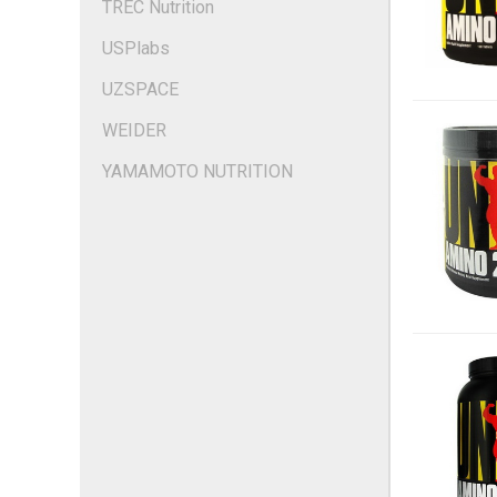
TREC Nutrition
USPlabs
UZSPACE
WEIDER
YAMAMOTO NUTRITION