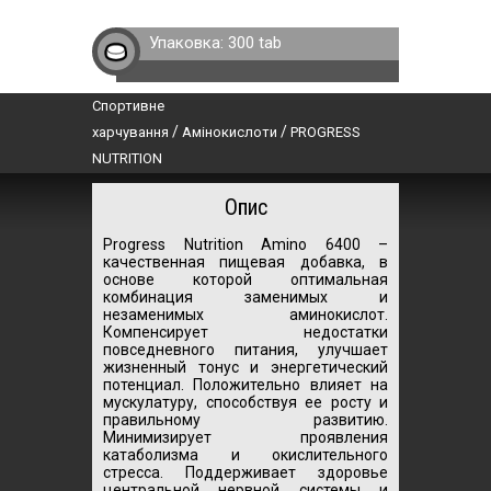
Упаковка:
300 tab
Спортивне
/
/
харчування
Амінокислоти
PROGRESS
NUTRITION
Опис
Progress Nutrition Amino 6400 –
качественная пищевая добавка, в
основе которой оптимальная
комбинация заменимых и
незаменимых аминокислот.
Компенсирует недостатки
повседневного питания, улучшает
жизненный тонус и энергетический
потенциал. Положительно влияет на
мускулатуру, способствуя ее росту и
правильному развитию.
Минимизирует проявления
катаболизма и окислительного
стресса. Поддерживает здоровье
центральной нервной системы и