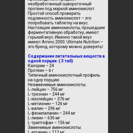
необработанный сывороточный
протеин под маркой аминокислот.
Простой способ проверить
подлинность аминокислот – это
попробовать таблетку на вкус.
Настоящие аминокислоты, прошедшие
ферментативную обработку, имеют
горький вкус. Именно такой вкус
имеют Amino 2000. Ultimate Nutrition –
это бренд, которому можно доверять!
Содержание питательных веществ в
одной порции :( 3 таб)
Калории – 24
Протеин – 6 г
Типичный аминокислотный профиль
на одну порцию
Незаменимые аминокислоты:
L-лейцин – 756 мг
L-треонин – 244 мг
L-изолейцин – 376 мг
L-метионин – 126 мг
L-валин – 296 мг
L-фенилаланин – 244 мг
L-лизин – 636 мг
L-триптофан – 156 мг
Заменимые аминокислоты:
L-аргинин – 112 мг