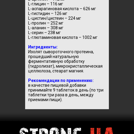
L-глицин – 116 мг
L-аспарагиновая кислота – 626 мг
L-гистидин – 126 мг
L-цистин/цистеин – 224 мг
L-пролин – 252 мг
L-аланин – 308 мг
L-серин – 238 мг
L-глютаминовая кислота – 1002 мг
Ингредиенты:
Изолят сывороточного протеина,
прошедший натуральную
ферментативную обработку
(гидролизат), микрокристаллическая
целлюлоза, стеарат магния.
Рекомендации по применению:
в качестве пищевой добавки
принимайте 9 таблеток в день (по три
таблетки три раза в день, между
приемами пищи).