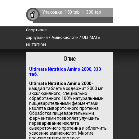
Упаковка:
150 tab
|
330 tab
Спортивне
/
/
харчування
Амінокислоти
ULTIMATE
NUTRITION
Опис
Ultimate Nutrition Amino 2000, 330
таб.
Ultimate Nutrition Amino 2000
-
каждая таблетка содержит 2000 мг
эксклюзивного, специально
обработанного 100% натуральными
пищеварительными ферментами
изолята сывороточного протеина.
Обработка пищеварительными
ферментами позволяет улучшить
переваривание изолята
сывороточного протеина и облегчить
усвоение аминокислот. Многие
производители продают