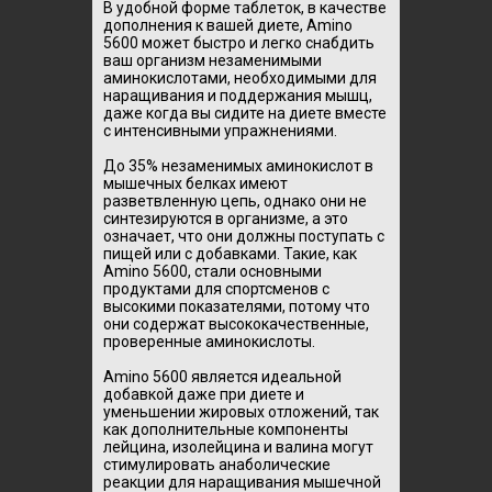
В удобной форме таблеток, в качестве
дополнения к вашей диете, Amino
5600 может быстро и легко снабдить
ваш организм незаменимыми
аминокислотами, необходимыми для
наращивания и поддержания мышц,
даже когда вы сидите на диете вместе
с интенсивными упражнениями.
До 35% незаменимых аминокислот в
мышечных белках имеют
разветвленную цепь, однако они не
синтезируются в организме, а это
означает, что они должны поступать с
пищей или с добавками.
Такие, как
Amino 5600, стали основными
продуктами для спортсменов с
высокими показателями, потому что
они содержат высококачественные,
проверенные аминокислоты.
Amino 5600 является идеальной
добавкой даже при диете и
уменьшении жировых отложений, так
как дополнительные компоненты
лейцина, изолейцина и валина могут
стимулировать анаболические
реакции для наращивания мышечной