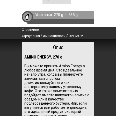
Упаковка:
270 g
|
585 g
Спортивне
/
/
харчування
Амінокислоти
OPTIMUM
Опис
AMINO ENERGY, 270 g
Вы можете принять Amino Energy в
любое время дня.
Это идеальное
начало утра, когда вы планируете
заниматься спортом
днем;
используйте его как
альтернативу вашему утреннему
кофе.
Это также замечательно
подойдет вместо шипучего напитка с
обедом или в качестве
послеобеденного бустера.
Или, если
вы учитесь или работаете допоздна,
это идеальный продукт, который
поможет улучшить вашу