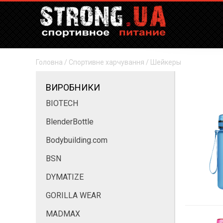
Головна
/
Спортивне харчування
/
Шейкеры
ВИРОБНИКИ
BIOTECH
BlenderBottle
Bodybuilding.com
BSN
DYMATIZE
GORILLA WEAR
MADMAX