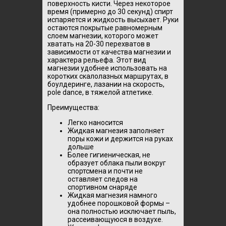
поверхность кисти. Через некоторое
время (примерно до 30 секунд) спирт
испаряется и жидкость высыхает. Руки
остаются покрытые равномерным
слоем магнезии, которого может
хватать на 20-30 перехватов в
зависимости от качества магнезии и
характера рельефа. Этот вид
магнезии удобнее использовать на
коротких скалолазных маршрутах, в
боулдеринге, лазании на скорость,
pole dance, в тяжелой атлетике.
Преимущества:
Легко наносится
Жидкая магнезия заполняет
поры кожи и держится на руках
дольше
Более гигиеническая, не
образует облака пыли вокруг
спортсмена и почти не
оставляет следов на
спортивном снаряде
Жидкая магнезия намного
удобнее порошковой формы –
она полностью исключает пыль,
рассеивающуюся в воздухе.