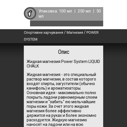
Упаковка:
100 мл
|
250 мл
|
50
мл
/
/
Спортивне харчування
Магнезия
POWER
SYSTEM
Опис
Жидкая магнезия Power System LIQUID
CHALK
Жидкая магнезия - это специальный
раствор магнезии, в состав которого
входят спирты, загустители (обычно
канифоль) и ароматизаторы.
Основная идея - максимально полно
покрыть ладони равномерным слоем
магнезии и "забить" ею мельчайшие
поры кожи. За счет этого жидкая
магнезия более эффективно
держится на руках и более экономно
расходуется. Жидкую магнезию
наносят на ладони или на всю