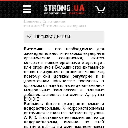
Главная
/
Спортивное
питание
/
Витамины и минералы
ПРОИЗВОДИТЕЛИ
Витамины
- это необходимые для
жизнедеятельности низкомолекулярные
органические соединения, синтез
которых в нашем организме отсутствует
или ограничен. Большинство витаминов
не синтезируются в организме человека,
поэтому они должны регулярно и в
достаточном количестве поступать в
организм с пищей или в виде витаминно-
минеральных комплексов и пищевых
добавок. Основные витамины: А, группы
В, С, D, Е.
Витамины бывают жирорастворимые и
водорастворимые. К жирорастворимым
витаминам относятся витамины группы:
A, K, D, E, остальные витамины являются
водорастворимы, именно по этой
причине всегда витаминные комплексы