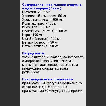
Содержание питательных веществ
в одной порции:( 1капс)
Витамин В6 - 2 мг
Холиновый комплекс - 50 мг
Хрома пиколинат - 200 мкг
Колы экстракт - 100 мг
Инозитол - 600 мг
Short Buchu (листья) - 100 мг
Hops - 100 мг
Uva Ursi (листья) - 100 мг
Бетаситостерол - 50 мг
Бетаина хлорид - 50 мг
Ингредиенты:
холина цитрат, инозитол, монофосфат,
сыворотка, L-карнитин, лецитин,
магния стеарат, стеариновая к-та и
пиндоксина хлорид, экстракт
репейника.
Рекомендации по применению:
принимать 1-4 капсулы ежедневно со
стаканом воды. Желательно
принимать за 30 минут до тренировки.