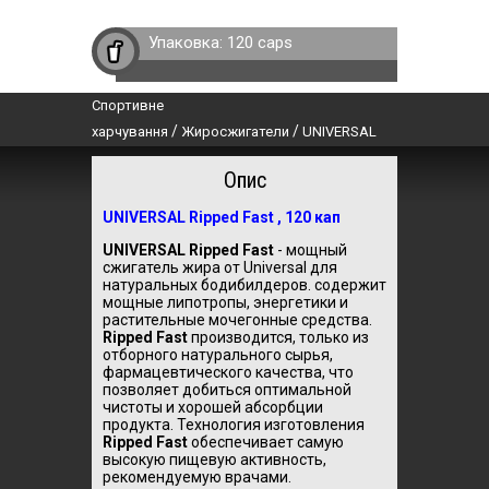
Упаковка:
120 caps
Спортивне
/
/
харчування
Жиросжигатели
UNIVERSAL
Опис
UNIVERSAL Ripped Fast , 120 кап
UNIVERSAL Ripped Fast
- мощный
сжигатель жира от Universal для
натуральных бодибилдеров. содержит
мощные липотропы, энергетики и
растительные мочегонные средства.
Ripped Fast
производится, только из
отборного натурального сырья,
фармацевтического качества, что
позволяет добиться оптимальной
чистоты и хорошей абсорбции
продукта. Технология изготовления
Ripped Fast
обеспечивает самую
высокую пищевую активность,
рекомендуемую врачами.