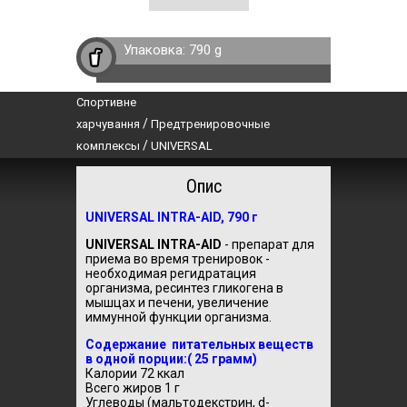
Упаковка:
790 g
Спортивне
/
харчування
Предтренировочные
/
комплексы
UNIVERSAL
Опис
UNIVERSAL INTRA-AID, 790 г
UNIVERSAL INTRA-AID
- препарат для
приема во время тренировок -
необходимая регидратация
организма, ресинтез гликогена в
мышцах и печени, увеличение
иммунной функции организма.
Содержание питательных веществ
в одной порции:( 25 грамм)
Калории 72 ккал
Всего жиров 1 г
Углеводы (мальтодекстрин, d-