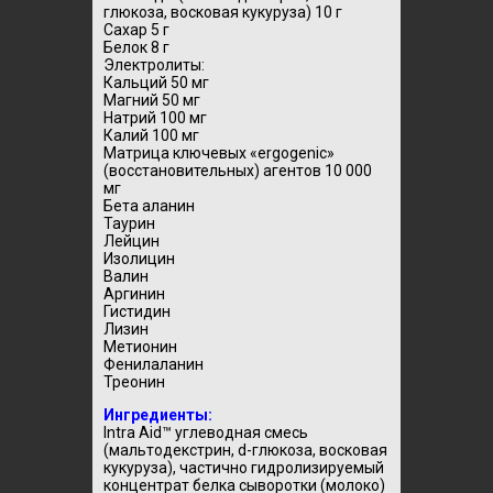
глюкоза, восковая кукуруза) 10 г
Сахар 5 г
Белок 8 г
Электролиты:
Кальций 50 мг
Магний 50 мг
Натрий 100 мг
Калий 100 мг
Матрица ключевых «ergogenic»
(восстановительных) агентов 10 000
мг
Бета аланин
Таурин
Лейцин
Изолицин
Валин
Аргинин
Гистидин
Лизин
Метионин
Фенилаланин
Треонин
Ингредиенты:
Intra Aid™ углеводная смесь
(мальтодекстрин, d-глюкоза, восковая
кукуруза), частично гидролизируемый
концентрат белка сыворотки (молоко)