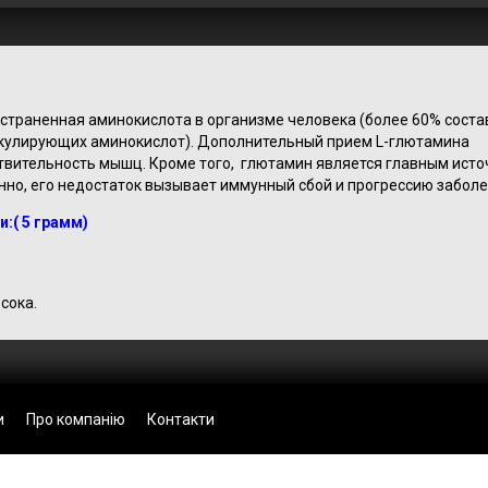
страненная аминокислота в организме человека (более 60% соста
ркулирующих аминокислот). Дополнительный прием L-глютамина
твительность мышц. Кроме того, глютамин является главным ист
нно, его недостаток вызывает иммунный сбой и прогрессию заболе
:( 5 грамм)
сока.
и
Про компанію
Контакти