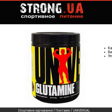
Ка
Ви
Уп
/
/
Спортивне харчування
Глютамін
UNIVERSAL