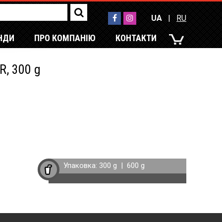
UA
|
RU
НДИ
ПРО КОМПАНІЮ
КОНТАКТИ
UA
|
RU
, 300 g
Упаковка:
300 g
|
600 g