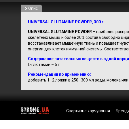
Опис
UNIVERSAL GLUTAMINE POWDER, 300 г
UNIVERSAL GLUTAMINE POWDER
– наиболее распро
скелетных мышц и более 20% состава свободно ци
восстанавливает мышечную ткань и повышает чувс
энергии для клеток иммунной системы. Соответстве
Содержание питательных веществ в одной порции
L-глютамин – 5 г
Рекомендации по применению:
добавить 1–2 ложки в 250–300 мл воды, молока или 
Спортивне харчування
Бренд