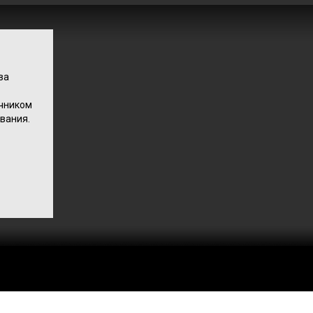
ва
очником
вания.