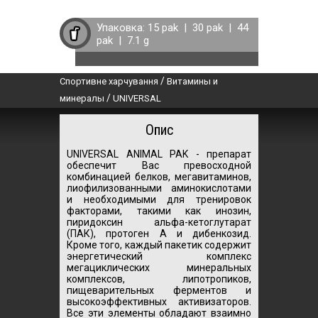
Упаковка:
15 pak
|
30 pak
|
44
pak
|
7.1 g
/
Спортивне харчування
Витамины и
/
минералы
UNIVERSAL
Опис
UNIVERSAL ANIMAL PAK - препарат
обеспечит Вас превосходной
комбинацией белков, мегавитаминов,
лиофилизованными аминокислотами
и необходимыми для тренировок
факторами, такими как инозин,
пиридоксин альфа-кетоглутарат
(ПАК), протоген А и дибенкозид.
Кроме того, каждый пакетик содержит
энергетический комплекс
мегациклических минеральных
комплексов, липотропиков,
пищеварительных ферментов и
высокоэффективных активизаторов.
Все эти элементы обладают взаимно