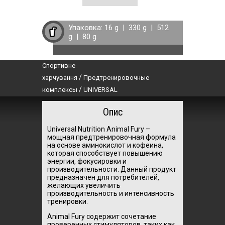
Упаковка:
16 g
|
330 g
|
512
g
|
80 g
Спортивне
/
харчування
Предтренировочные
/
комплексы
UNIVERSAL
Опис
Universal Nutrition Animal Fury –
мощная предтренировочная формула
на основе аминокислот и кофеина,
которая способствует повышению
энергии, фокусировки и
производительности. Данный продукт
предназначен для потребителей,
желающих увеличить
производительность и интенсивность
тренировки.
Animal Fury содержит сочетание
проверенных стимуляторов, таких как