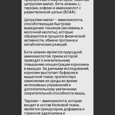
цитруллин малат, бета-аланин, L-
тирозин, кофеин и аминокислот с
разветвленной цепью (BCAA).
Цитруллин малат – аминокислота,
способствующая быстрому
выведению токсинов (мочевины и
молочной кислоты), которые
образуются в процессе физической
активности, обмене протеина и
катаболических реакций.
Бета-аланин является природной
аминокислотой, прием которой
приводит к значительному
повышению концентрации корнозина
в мышцах. За данными исследований,
корнозин выступает буфером в
мышечной ткани, препятствуя
закислению их среды во время
интенсивных упражнений и
дополнительному увеличению
сократительной способности мышц.
Тирозин – аминокислота, которая
входит в состав белковой ткани,
является прекурсором дофамина и
гормонов адреналина и