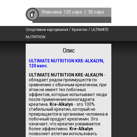
Упаковка:
120 caps
|
30 caps
/
/
Спортивне харчування
Креатин
ULTIMATE
NUTRITION
Опис
ULTIMATE NUTRITION KRE-ALKALYN,
120 капс.
ULTIMATE NUTRITION KRE-ALKALYN
-
обладает рядом преимуществ по
сравнению с обычным креатином, при
этом не имеет тех побочных
эффектов, которые испытывают люди
после применения моногидрата
креатина.
Kre-Alkalyn
- это 100%
стабильный креатин, который не
превращается в организме человека в
побочный продукт креатинин. Это
означает, что креатин усваивается
более эффективно.
Kre-Alkalyn
позволяет атлетам использовать