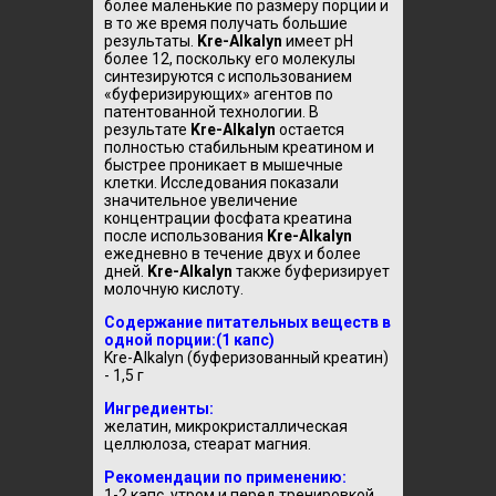
более маленькие по размеру порции и
в то же время получать большие
результаты.
Kre-Alkalyn
имеет pH
более 12, поскольку его молекулы
синтезируются с использованием
«буферизирующих» агентов по
патентованной технологии. В
результате
Kre-Alkalyn
остается
полностью стабильным креатином и
быстрее проникает в мышечные
клетки. Исследования показали
значительное увеличение
концентрации фосфата креатина
после использования
Kre-Alkalyn
ежедневно в течение двух и более
дней.
Kre-Alkalyn
также буферизирует
молочную кислоту.
Содержание питательных веществ в
одной порции:(1 капс)
Kre-Alkalyn (буферизованный креатин)
- 1,5 г
Ингредиенты:
желатин, микрокристаллическая
целлюлоза, стеарат магния.
Рекомендации по применению:
1-2 капс. утром и перед тренировкой