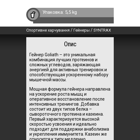
Упаковка:
5,5 kg
/
/
Спортивне харчування
Гейнеры
SYNTRAX
Опис
Гейнер Goliath – это уникальная
комбинация лучших протеинов и
сложных углеводов, заряжающая
энергией для активных тренировок и
способствующая ускоренному набору
мышечной массы.
Мощная формула гейнера направлена
на ускорение роста мышц и
оперативное восстановление после
интенсивных тренингов. Добавка
состоит из двух типов белка –
сывороточного протеина и казеина.
Первый характеризуется высокой
скоростью усвоения и идеально
подходит для поддержки анаболизма
и укрепления иммунитета. Казеин же
относится к типу медленно