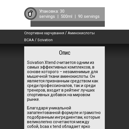
Упаковка:
30
servings
|
500ml
|
90 servings
/
Спортивне харчування
Аминокислоты
/
BCAA
Scivation
Опис
Scivation Xtend считается одним из
самых эффективных комплексов, в
основе которого – незаменимые для
мышечной ткани аминокислоты. Он
является признанным средством как
среди профессионалов, так и среди
тренеров, входит в рейтинг лучших
спортивных добавок на мировом
рынке.
Благодаря уникальной
запатентованной формуле и грамотно
подобранным ингредиентам, которые
великолепно сочетаются между
собой, bcaa x tend обладает ярко