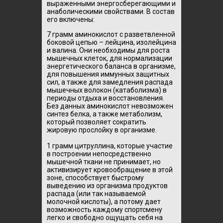
выраженными энергосберегающими и
анаболическими свойствами. В состав
его включены:
7 грамм аминокислот с разветвленной
боковой цепью – лейцина, изолейцина
и валина. Они необходимы для роста
мышечных клеток, для нормализации
энергетического баланса в организме,
для повышения иммунных защитных
сил, а также для замедления распада
мышечных волокон (катаболизма) в
периоды отдыха и восстановления.
Без данных аминокислот невозможен
синтез белка, а также метаболизм,
который позволяет сократить
жировую прослойку в организме.
1 грамм цитруллина, которые участие
в построении непосредственно
мышечной ткани не принимает, но
активизирует кровообращение в этой
зоне, способствует быстрому
выведению из организма продуктов
распада (или так называемой
молочной кислоты), а потому дает
возможность каждому спортсмену
легко и свободно ощущать себя на