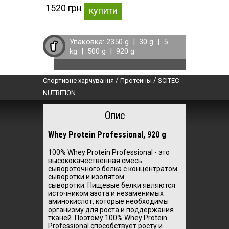
1520 грн
купити
Упаковка:
2350 g
|
30 g
|
5
kg
|
500 g
|
920 g
/
/
Спортивне харчування
Протеины
SCITEC
NUTRITION
Опис
Whey Protein Professional, 920 g
100% Whey Protein Professional - это
высококачественная смесь
сывороточного белка с концентратом
сыворотки и изолятом
сыворотки.
Пищевые белки являются
источником азота и незаменимых
аминокислот, которые необходимы
организму для роста и поддержания
тканей.
Поэтому 100% Whey Protein
Professional способствует росту и