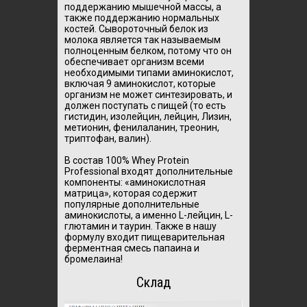
поддержанию мышечной массы, а
также поддержанию нормальных
костей.
Сывороточный белок из
молока является так называемым
полноценным белком, потому что он
обеспечивает организм всеми
необходимыми типами аминокислот,
включая 9 аминокислот, которые
организм не может синтезировать, и
должен поступать с пищей (то есть
гистидин, изолейцин, лейцин, Лизин,
метионин, фенилаланин, треонин,
триптофан, валин).
В состав 100% Whey Protein
Professional входят дополнительные
компоненты: «аминокислотная
матрица», которая содержит
популярные дополнительные
аминокислоты, а именно L-лейцин, L-
глютамин и таурин.
Также в нашу
формулу входит пищеварительная
ферментная смесь папаина и
бромелаина!
Склад