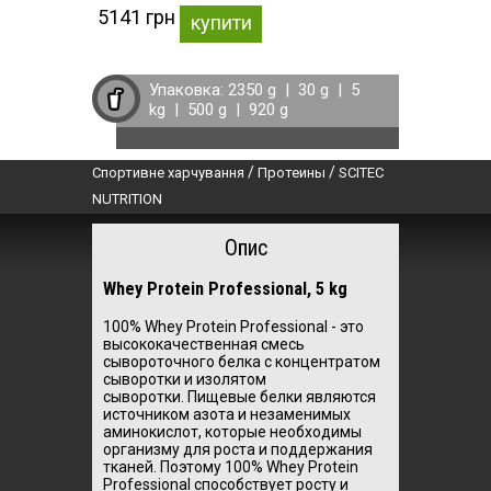
5141 грн
купити
Упаковка:
2350 g
|
30 g
|
5
kg
|
500 g
|
920 g
/
/
Спортивне харчування
Протеины
SCITEC
NUTRITION
Опис
Whey Protein Professional, 5 kg
100% Whey Protein Professional - это
высококачественная смесь
сывороточного белка с концентратом
сыворотки и изолятом
сыворотки.
Пищевые белки являются
источником азота и незаменимых
аминокислот, которые необходимы
организму для роста и поддержания
тканей.
Поэтому 100% Whey Protein
Professional способствует росту и