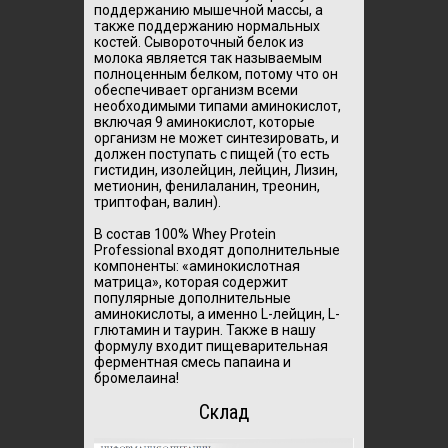
поддержанию мышечной массы, а
также поддержанию нормальных
костей.
Сывороточный белок из
молока является так называемым
полноценным белком, потому что он
обеспечивает организм всеми
необходимыми типами аминокислот,
включая 9 аминокислот, которые
организм не может синтезировать, и
должен поступать с пищей (то есть
гистидин, изолейцин, лейцин, Лизин,
метионин, фенилаланин, треонин,
триптофан, валин).
В состав 100% Whey Protein
Professional входят дополнительные
компоненты: «аминокислотная
матрица», которая содержит
популярные дополнительные
аминокислоты, а именно L-лейцин, L-
глютамин и таурин.
Также в нашу
формулу входит пищеварительная
ферментная смесь папаина и
бромелаина!
Склад