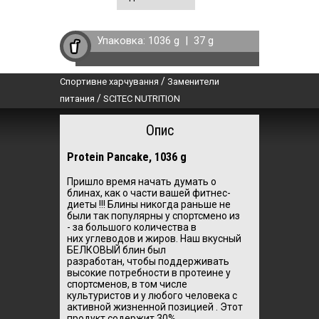
Упаковка:
1036 g
|
37 g
/
Спортивне харчування
Заменители
/
питания
SCITEC NUTRITION
Опис
Protein Pancake, 1036 g
Пришло время начать думать о
блинах, как о части вашей фитнес-
диеты !!! Блины никогда раньше не
были так популярны у спортсмено из
- за большого количества в
них углеводов и жиров. Наш вкусный
БЕЛКОВЫЙ блин был
разработан, чтобы поддерживать
высокие потребности в протеине у
спортсменов, в том числе
культуристов и у любого человека с
активной жизненной позицией . Этот
продукт содержит 30%