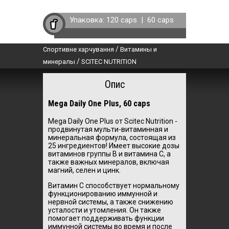
Упаковка:
120 caps
|
60 caps
/
Спортивне харчування
Витамины и
/
минералы
SCITEC NUTRITION
Опис
Mega Daily One Plus, 60 caps
Mega Daily One Plus от Scitec Nutrition -
продвинутая мульти-витаминная и
минеральная формула, состоящая из
25 ингредиентов! Имеет высокие дозы
витаминов группы В и витамина С, а
также важных минералов, включая
магний, селен и цинк.
Витамин С способствует нормальному
функционированию иммунной и
нервной системы, а также снижению
усталости и утомления. Он также
помогает поддерживать функции
иммунной системы во время и после