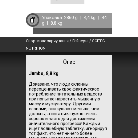
Упаковка:
2860 g
|
4,4 kg
|
44
g
|
8,8 kg
/
/
Спортивне харчування
Гейнеры
SCITEC
NUTRITION
Опис
Jumbo, 8,8 kg
Доказано, что люди склонны
переоценивать свое фактическое
потребление питательных веществ
при попытке нарастить мышечную
массу и мускулатуру. Другими
словами, они кушают меньше, чем
должны, а питаться нужно очень
хорошо и часто для достижения
значительного прогресса! Каждый
ищет волшебную таблетку, игнорируя
тот факт, что нет ничего более