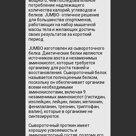
мощного, чем последовательное
потребление надлежащего
количества калорий, углеводов и
белков. JUMBO- отличное решение
для большинства спортсменов,
работающих на набор мышечной
массы тела и желающих достичь
своих результатов за короткий
период.
JUMBO изготовлен из сывороточного
белка. Диетические белки являются
источником азота и незаменимых
аминокислот, которые требуется
организму для роста тканей и
восстановления. Сывороточный белок
называется полноценным белком,
поскольку он обеспечивает организм
всеми необходимыми
аминокислотами, включая 9
незаменимых аминокислот (гистидин,
изолейцин, лейцин, лизин, метионин,
фенилаланин, треонин, триптофан,
валин), которые в организме не
синтезируются.
Сывороточный протеин имеет
хорошую усвояемость и
аминокислотный состав, поэтому его