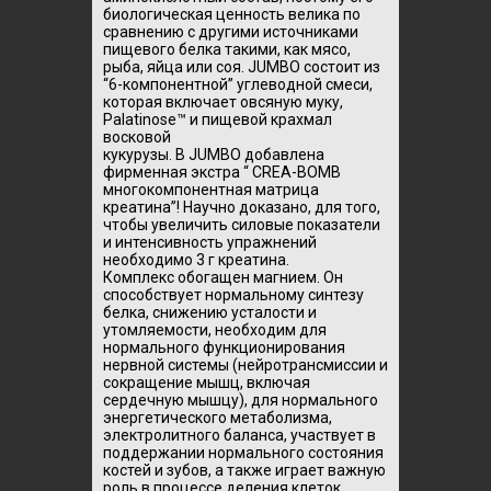
биологическая ценность велика по
сравнению с другими источниками
пищевого белка такими, как мясо,
рыба, яйца или соя. JUMBO состоит из
“6-компонентной” углеводной смеси,
которая включает овсяную муку,
Palatinose™ и пищевой крахмал
восковой
кукурузы. В JUMBO добавлена
фирменная экстра “ CREA-BOMB
многокомпонентная матрица
креатина”! Научно доказано, для того,
чтобы увеличить силовые показатели
и интенсивность упражнений
необходимо 3 г креатина.
Комплекс обогащен магнием. Он
способствует нормальному синтезу
белка, снижению усталости и
утомляемости, необходим для
нормального функционирования
нервной системы (нейротрансмиссии и
сокращение мышц, включая
сердечную мышцу), для нормального
энергетического метаболизма,
электролитного баланса, участвует в
поддержании нормального состояния
костей и зубов, а также играет важную
роль в процессе деления клеток.