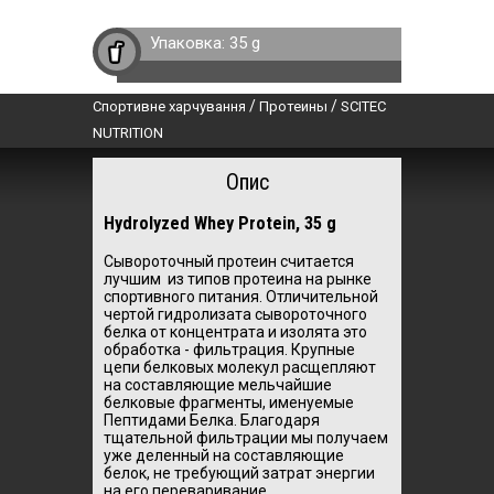
Упаковка:
35 g
/
/
Спортивне харчування
Протеины
SCITEC
NUTRITION
Опис
Hydrolyzed Whey Protein, 35 g
Сывороточный протеин считается
лучшим из типов протеина на рынке
спортивного питания. Отличительной
чертой гидролизата сывороточного
белка от концентрата и изолята это
обработка - фильтрация.
Крупные
цепи белковых молекул расщепляют
на составляющие мельчайшие
белковые фрагменты, именуемые
Пептидами Белка. Благодаря
тщательной фильтрации мы
получаем
уже деленный на составляющие
белок, не требующий затрат энергии
на его переваривание.