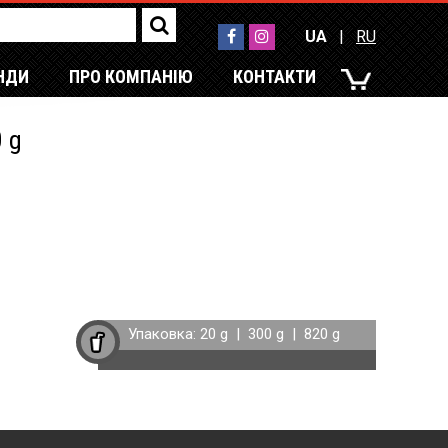
UA
|
RU
НДИ
ПРО КОМПАНІЮ
КОНТАКТИ
UA
|
RU
0 g
Упаковка:
20 g
|
300 g
|
820 g