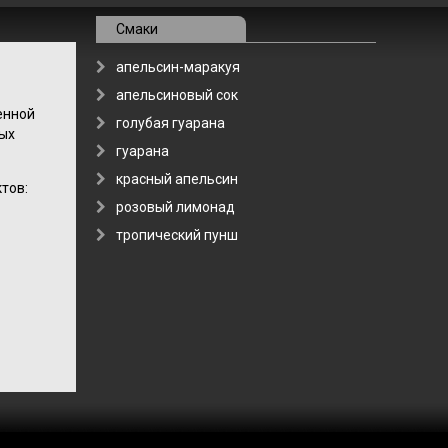
Смаки
апельсин-маракуя
апельсиновый сок
енной
голубая гуарана
ных
гуарана
красный апельсин
тов:
розовый лимонад
тропический пунш