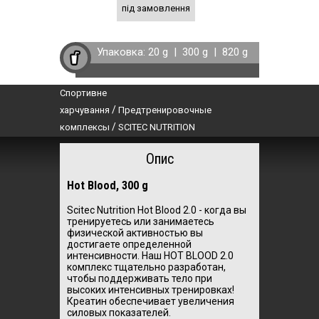
під замовлення
Упаковка:
20 g
|
300 g
|
820 g
Спортивне
/
харчування
Предтренировочные
/
комплексы
SCITEC NUTRITION
Опис
Hot Blood, 300 g
Scitec Nutrition Hot Blood 2.0 - ко
гда вы
тренируетесь или занимаетесь
физической активностью вы
достигаете определенной
интенсивности. Наш HOT BLOOD 2.0
комплекс тщательно разработан,
чтобы поддерживать тело при
высоких интенсивных тренировках!
Креатин обеспечивает увеличения
силовых показателей.