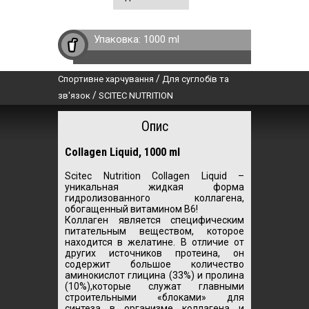
Упаковка:
1000 ml
/
Спортивне харчування
Для суглобів та
/
зв'язок
SCITEC NUTRITION
Опис
Collagen Liquid, 1000 ml
Scitec Nutrition Collagen Liquid –
уникальная жидкая форма
гидролизованного коллагена,
обогащенный витамином В6!
Коллаген является специфическим
питательным веществом, которое
находится в желатине. В отличие от
других источников протеина, он
содержит большое количество
аминокислот глицина (33%) и пролина
(10%),которые служат главными
строительными «блоками» для
синтеза в организме коллагена и