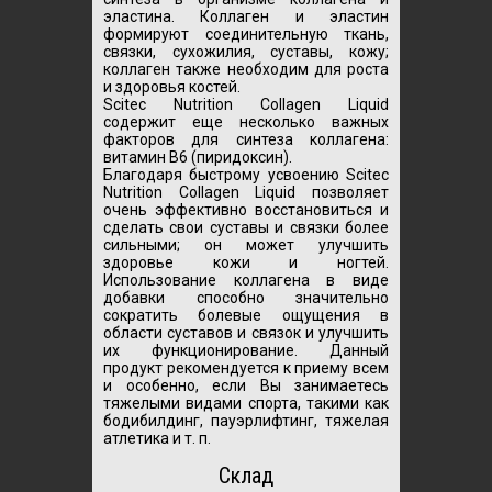
эластина. Коллаген и эластин
формируют соединительную ткань,
связки, сухожилия, суставы, кожу;
коллаген также необходим для роста
и здоровья костей.
Scitec Nutrition Collagen Liquid
содержит еще несколько важных
факторов для синтеза коллагена:
витамин В6 (пиридоксин).
Благодаря быстрому усвоению Scitec
Nutrition Collagen Liquid позволяет
очень эффективно восстановиться и
сделать свои суставы и связки более
сильными; он может улучшить
здоровье кожи и ногтей.
Использование коллагена в виде
добавки способно значительно
сократить болевые ощущения в
области суставов и связок и улучшить
их функционирование. Данный
продукт рекомендуется к приему всем
и особенно, если Вы занимаетесь
тяжелыми видами спорта, такими как
бодибилдинг, пауэрлифтинг, тяжелая
атлетика и т. п.
Склад