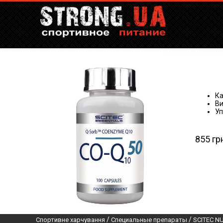
Ка
Ви
Уп
855 гр
/
/
Спортивне харчування
Специальные препараты
SCITEC N