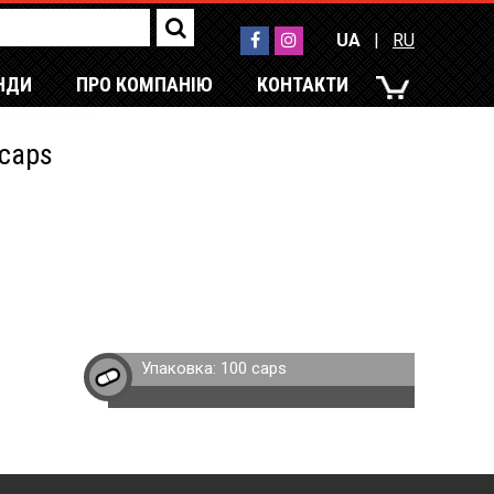
UA
|
RU
НДИ
ПРО КОМПАНІЮ
КОНТАКТИ
UA
|
RU
 caps
Упаковка:
100 caps