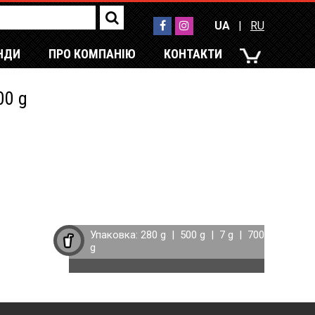
UA
|
RU
НДИ
ПРО КОМПАНІЮ
КОНТАКТИ
UA
|
RU
00 g
Упаковка:
280 g
|
500 g
|
7 g
|
700
g