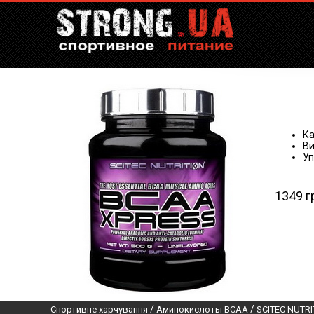
Ка
Ви
Уп
1349 г
/
/
Спортивне харчування
Аминокислоты BCAA
SCITEC NUTRI