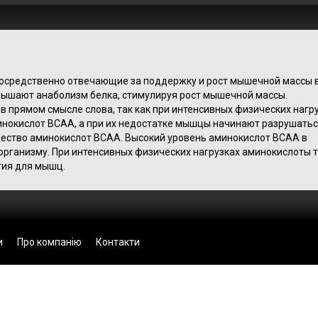
посредственно отвечающие за поддержку и рост мышечной массы 
ышают анаболизм белка, стимулируя рост мышечной массы.
 прямом смысле слова, так как при интенсивных физических нагру
инокислот BCAA, а при их недостатке мышцы начинают разрушатьс
ество аминокислот BCAA. Высокий уровень аминокислот ВCAA в
организму. При интенсивных физических нагрузках аминокислоты 
гия для мышц.
и
Про компанію
Контакти