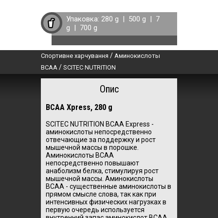
Упаковка:
280 g
|
500 g
|
7
g
|
700 g
/
Спортивне харчування
Аминокислоты
/
BCAA
SCITEC NUTRITION
Опис
BCAA Xpress, 280 g
SCITEC NUTRITION BCAA Express -
аминокислоты непосредственно
отвечающие за поддержку и рост
мышечной массы в порошке.
Аминокислоты BCAA
непосредственно повышают
анаболизм белка, стимулируя рост
мышечной массы. Аминокислоты
BCAA - существенные аминокислоты в
прямом смысле слова, так как при
интенсивных физических нагрузках в
первую очередь используется
внутренний запас аминокислот BCAA,