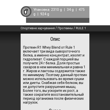
Упаковка:
2310 g
|
34 g
|
475
g
|
924 g
/
/
Спортивне харчування
Протеины
RULE 1
Опис
Протеин R1 Whey Blend от Rule 1
включает три вида сывороточного
белка, а именно концентрат, изолят и
гидролизат. С каждой порцией вы
получите 24 г белка. Доля простых
сахаров в нем минимальная и равна 1
г. Жиров и лактозы содержится также
по минимуму. Поэтому данный протеин
можно использовать во время сушки
или диеты. Снабжая себя белком, вы
не допустите разрушения мышц.
Более того, вы ускорите их рост, а
также сократите восстановительный
период организма после физических
нагрузок.