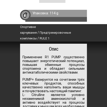
Упаковка:
114 g
Спортивне
/
харчування
Предтренировочные
/
комплексы
RULE 1
Опис
Применение R1 PUMP существенно
повышает энергетический потенциал,
повышая обменные процессы
спортсмена и обладает сильными
антикатаболическими свойствами.
PUMP+ базируется на сочетании трёх
ключевых продуктов, способных
качественно наполнить ваши мышцы
и почувствовать настоящий пампинг.
L- Citrulline является условно
незаменимой аминокислотой и
активно воздействует на процессы
доставки к мышцам всех необходимых