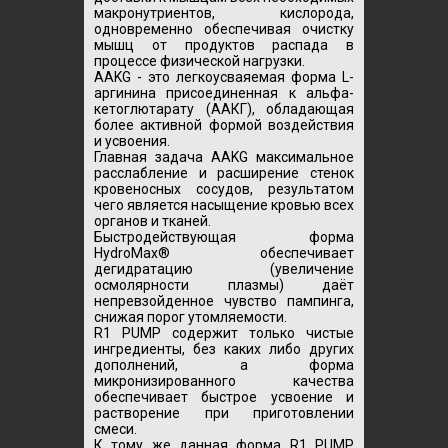
макронутриентов, кислорода,
одновременно обеспечивая очистку
мышц от продуктов распада в
процессе физической нагрузки.
AAKG - это легкоусваяемая форма L-
аргинина присоединенная к альфа-
кетоглютарату (ААКГ), обладающая
более активной формой воздействия
и усвоения.
Главная задача AAKG максимальное
расслабление и расширение стенок
кровеносных сосудов, результатом
чего является насыщение кровью всех
органов и тканей.
Быстродействующая форма
HydroMax® обеспечивает
дегидратацию (увеличение
осмолярности плазмы) даёт
непревзойденное чувство пампинга,
снижая порог утомляемости.
R1 PUMP содержит только чистые
ингредиенты, без каких либо других
дополнений, а форма
микронизированного качества
обеспечивает быстрое усвоение и
растворение при приготовлении
смеси.
К тому же данная форма R1 PUMP