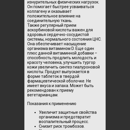
изнурительных физических нагрузок.
Он помогает быстрее усваиваться
коллагену и оказывает
положительное влияние на
соединительную ткань.
Также регулярный прием
аскорбиновой кислоты важен для
здоровья сердечно-сосудистой
системы, нормального состояния ЦНС.
Она обеспечивает насыщение
организма витамином D. Еще один
плюс данной витаминной добавки –
способность продлить молодость и
красоту человека, улучшить тургор
кожи увеличить синтез гиалуроновой
кислоты. Продукт выпускается в
форме таблеток в твердой
фармацевтической оболочке. Не
имеет вкуса и запаха. Может быть
рекомендован к приему
вегетарианцам.
Показания к применению
Увеличит защитные свойства
организма и предотвратит
воспалительный процесс.
Снизит риск тромбозов.