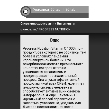
Упаковка:
60 tab
|
90 tab
/
Спортивне харчування
Витамины и
/
минералы
PROGRESS NUTRITION
Опис
Progress Nutrition Vitamin C 1000 mg –
продукт, без которого не обойтись, тем
более в условиях пандемии
коронавирусной болезни. Это –
аскорбиновая кислота премиального
качества, которая отлично
усваивается организмом и
предотвращает воспалительный
процесс. Она служит эффективной
профилактикой всех ОРВИ, укрепляет
иммунную систему человека и
способствует активизации синтеза
интерферона. А еще – витамин С
идеальный способ справиться с
вялостью, усталостью, упадком сил,
быстрее восстановиться после