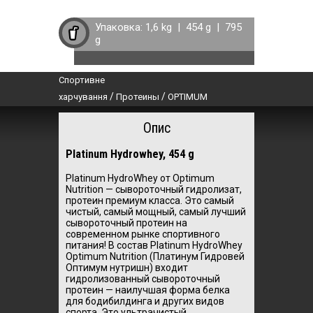
Упаковка:
1,6 kg
|
454 g
|
795
g
Спортивне
/
/
харчування
Протеины
OPTIMUM
Опис
Platinum Hydrowhey, 454 g
Platinum HydroWhey от Optimum
Nutrition — сывороточный гидролизат,
протеин премиум класса. Это самый
чистый, самый мощный, самый лучший
сывороточный протеин на
современном рынке спортивного
питания! В состав Platinum HydroWhey
Optimum Nutrition (Платинум Гидровей
Оптимум нутришн) входит
гидролизованный сывороточный
протеин — наилучшая форма белка
для бодибилдинга и других видов
спорта. Это ультрачистый