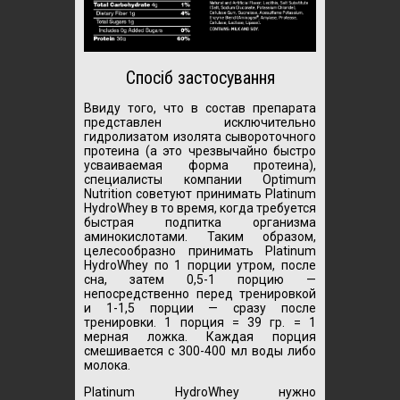
Спосіб застосування
Ввиду того, что в состав препарата
представлен исключительно
гидролизатом изолята сывороточного
протеина (а это чрезвычайно быстро
усваиваемая форма протеина),
специалисты компании Optimum
Nutrition советуют принимать Platinum
HydroWhey в то время, когда требуется
быстрая подпитка организма
аминокислотами. Таким образом,
целесообразно принимать Platinum
HydroWhey по 1 порции утром, после
сна, затем 0,5-1 порцию —
непосредственно перед тренировкой
и 1-1,5 порции — сразу после
тренировки. 1 порция = 39 гр. = 1
мерная ложка. Каждая порция
смешивается с 300-400 мл воды либо
молока.
Platinum HydroWhey нужно