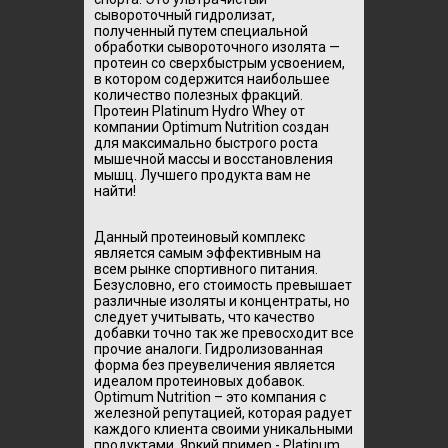
сывороточный гидролизат,
полученный путем специальной
обработки сывороточного изолята —
протеин со сверхбыстрым усвоением,
в котором содержится наибольшее
количество полезных фракций.
Протеин Platinum Hydro Whey от
компании Optimum Nutrition создан
для максимально быстрого роста
мышечной массы и восстановления
мышц. Лучшего продукта вам не
найти!
Данный протеиновый комплекс
является самым эффективным на
всем рынке спортивного питания.
Безусловно, его стоимость превышает
различные изоляты и концентраты, но
следует учитывать, что качество
добавки точно так же превосходит все
прочие аналоги. Гидролизованная
форма без преувеличения является
идеалом протеиновых добавок.
Optimum Nutrition – это компания с
железной репутацией, которая радует
каждого клиента своими уникальными
продуктами. Яркий пример - Platinum