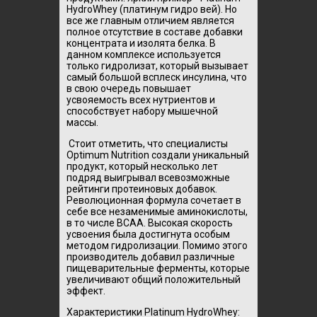
HydroWhey (платинум гидро вей). Но
все же главным отличием является
полное отсутствие в составе добавки
концентрата и изолята белка. В
данном комплексе используется
только гидролизат, который вызывает
самый большой всплеск инсулина, что
в свою очередь повышает
усвояемость всех нутриентов и
способствует набору мышечной
массы.
Стоит отметить, что специалисты
Optimum Nutrition создали уникальный
продукт, который несколько лет
подряд выигрывал всевозможные
рейтинги протеиновых добавок.
Революционная формула сочетает в
себе все незаменимые аминокислоты,
в то числе BCAA. Высокая скорость
усвоения была достигнута особым
методом гидролизации. Помимо этого
производитель добавил различные
пищеварительные ферменты, которые
увеличивают общий положительный
эффект.
Характеристики Platinum HydroWhey: